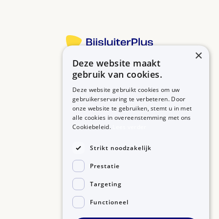
×
Deze website maakt
Betrouwbare informatie over uw medicijn op een rij.
gebruik van cookies.
Deze website gebruikt cookies om uw
gebruikerservaring te verbeteren. Door
onze website te gebruiken, stemt u in met
MEDICIJNEN
ZORGPROFESSIONALS
alle cookies in overeenstemming met ons
Medicijnen A-Z
Aanmelden
Cookiebeleid.
Lees verder
Medicijn zoeken
Medicijn scannen
OVER BIJSLUITERPLUS
Strikt noodzakelijk
Over BijsluiterPlus
Bronnen
Prestatie
Veelgestelde vragen
Contact
Targeting
Functioneel
©2026, Kennisbanken B.V.