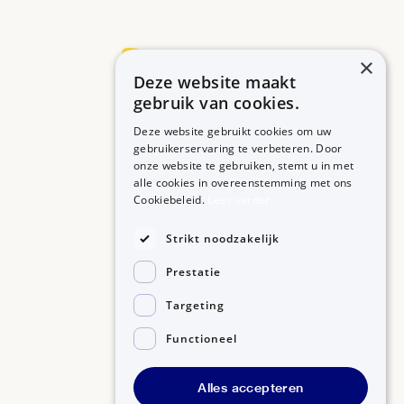
×
Deze website maakt
Betrouwbare informatie over uw medicijn op een rij.
gebruik van cookies.
Deze website gebruikt cookies om uw
gebruikerservaring te verbeteren. Door
onze website te gebruiken, stemt u in met
MEDICIJNEN
ZORGPROFESSIONALS
alle cookies in overeenstemming met ons
Medicijnen A-Z
Aanmelden
Cookiebeleid.
Lees verder
Medicijn zoeken
Medicijn scannen
OVER BIJSLUITERPLUS
Strikt noodzakelijk
Over BijsluiterPlus
Bronnen
Prestatie
Veelgestelde vragen
Contact
Targeting
Functioneel
©2026, Kennisbanken B.V.
Alles accepteren
Disclaimer
Gedragscode GSR
Privacyverklaring