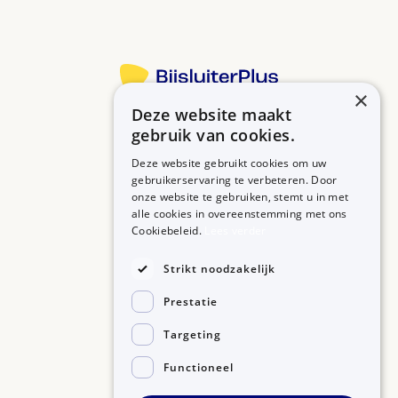
×
Deze website maakt
Betrouwbare informatie over uw medicijn op een rij.
gebruik van cookies.
Deze website gebruikt cookies om uw
gebruikerservaring te verbeteren. Door
onze website te gebruiken, stemt u in met
MEDICIJNEN
ZORGPROFESSIONALS
alle cookies in overeenstemming met ons
Medicijnen A-Z
Aanmelden
Cookiebeleid.
Lees verder
Medicijn zoeken
Medicijn scannen
OVER BIJSLUITERPLUS
Strikt noodzakelijk
Over BijsluiterPlus
Bronnen
Prestatie
Veelgestelde vragen
Contact
Targeting
Functioneel
©2026, Kennisbanken B.V.