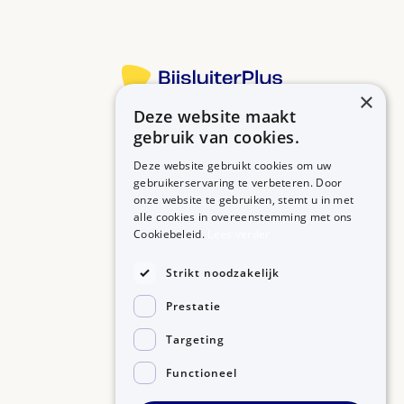
×
Deze website maakt
Betrouwbare informatie over uw medicijn op een rij.
gebruik van cookies.
Deze website gebruikt cookies om uw
gebruikerservaring te verbeteren. Door
onze website te gebruiken, stemt u in met
MEDICIJNEN
ZORGPROFESSIONALS
alle cookies in overeenstemming met ons
Medicijnen A-Z
Aanmelden
Cookiebeleid.
Lees verder
Medicijn zoeken
Medicijn scannen
OVER BIJSLUITERPLUS
Strikt noodzakelijk
Over BijsluiterPlus
Bronnen
Prestatie
Veelgestelde vragen
Contact
Targeting
Functioneel
©2026, Kennisbanken B.V.