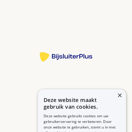
Breng basiszalf minimaal 1 keer per dag aan.
Jeuk, schilfering, kloven en branderige plekken
worden binnen een paar dagen minder. Andere
Bron:
klachten, zoals eczeem of psoriasis blijven beter
onder controle.
Meer informatie
U mag dit middel gebruiken als u zwanger bent of
zwanger wilt worden.
U mag dit middel gebruiken als u borstvoeding
geeft.
Alle informatie over Lanettecreme Met 20% Vaseline
×
Ace op een rij
Deze website maakt
Betrouwbare informatie over uw medicijn op een rij.
gebruik van cookies.
Deze website gebruikt cookies om uw
gebruikerservaring te verbeteren. Door
onze website te gebruiken, stemt u in met
MEDICIJNEN
ZORGPROFESSIONALS