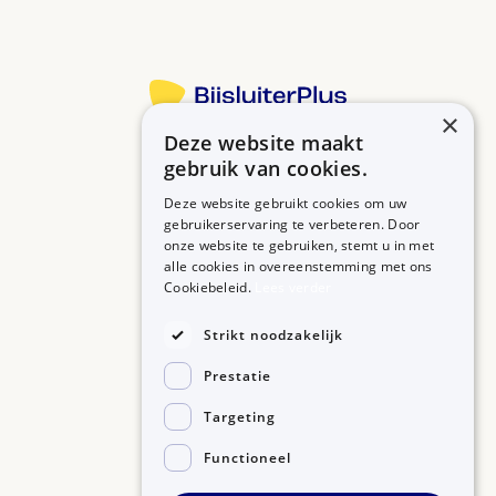
×
Deze website maakt
Betrouwbare informatie over uw medicijn op een rij.
gebruik van cookies.
Deze website gebruikt cookies om uw
gebruikerservaring te verbeteren. Door
onze website te gebruiken, stemt u in met
MEDICIJNEN
ZORGPROFESSIONALS
alle cookies in overeenstemming met ons
Medicijnen A-Z
Aanmelden
Cookiebeleid.
Lees verder
Medicijn zoeken
Medicijn scannen
OVER BIJSLUITERPLUS
Strikt noodzakelijk
Over BijsluiterPlus
Bronnen
Prestatie
Veelgestelde vragen
Contact
Targeting
Functioneel
©2026, Kennisbanken B.V.