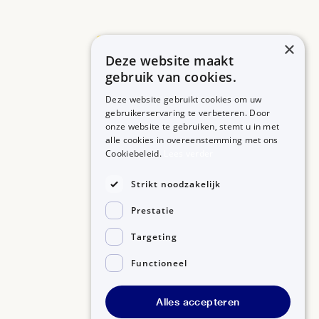
×
Deze website maakt
Betrouwbare informatie over uw medicijn op een rij.
gebruik van cookies.
Deze website gebruikt cookies om uw
gebruikerservaring te verbeteren. Door
onze website te gebruiken, stemt u in met
MEDICIJNEN
ZORGPROFESSIONALS
alle cookies in overeenstemming met ons
Medicijnen A-Z
Aanmelden
Cookiebeleid.
Lees verder
Medicijn zoeken
Medicijn scannen
OVER BIJSLUITERPLUS
Strikt noodzakelijk
Over BijsluiterPlus
Bronnen
Prestatie
Veelgestelde vragen
Contact
Targeting
Functioneel
©2026, Kennisbanken B.V.
Alles accepteren
Disclaimer
Gedragscode GSR
Privacyverklaring