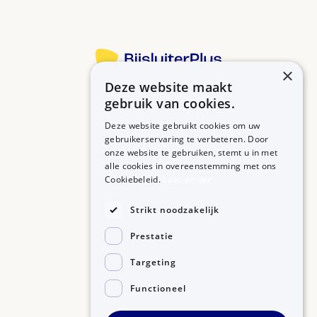
×
Deze website maakt
Betrouwbare informatie over uw medicijn op een rij.
gebruik van cookies.
Deze website gebruikt cookies om uw
gebruikerservaring te verbeteren. Door
onze website te gebruiken, stemt u in met
MEDICIJNEN
ZORGPROFESSIONALS
alle cookies in overeenstemming met ons
Medicijnen A-Z
Aanmelden
Cookiebeleid.
Lees verder
Medicijn zoeken
Medicijn scannen
OVER BIJSLUITERPLUS
Strikt noodzakelijk
Over BijsluiterPlus
Bronnen
Prestatie
Veelgestelde vragen
Contact
Targeting
Functioneel
©2026, Kennisbanken B.V.