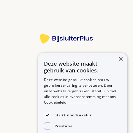
Meer informatie
×
Deze website maakt
Betrouwbare informatie over uw medicijn op een rij.
gebruik van cookies.
Deze website gebruikt cookies om uw
gebruikerservaring te verbeteren. Door
onze website te gebruiken, stemt u in met
MEDICIJNEN
ZORGPROFESSIONALS
alle cookies in overeenstemming met ons
Medicijnen A-Z
Aanmelden
Cookiebeleid.
Lees verder
Medicijn zoeken
Medicijn scannen
OVER BIJSLUITERPLUS
Strikt noodzakelijk
Over BijsluiterPlus
Bronnen
Prestatie
Veelgestelde vragen