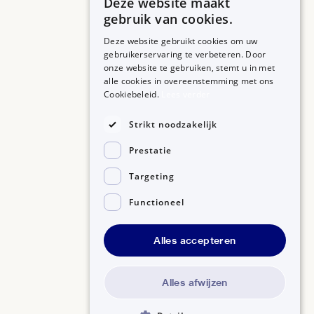
Deze website maakt
Betrouwbare informatie over uw medicijn op een rij.
normaal. Dit verdwijnt vanzelf.
gebruik van cookies.
Oogdruppelen is niet makkelijk. Laat een
Deze website gebruikt cookies om uw
gebruikerservaring te verbeteren. Door
apotheekmedewerker het u voordoen. Of bekijk
onze website te gebruiken, stemt u in met
MEDICIJNEN
ZORGPROFESSIONALS
het instructiefilmpje op deze website.
alle cookies in overeenstemming met ons
Medicijnen A-Z
Aanmelden
Cookiebeleid.
Lees verder
Draagt u contactlenzen? Vraag bij uw apotheek of
Medicijn zoeken
Medicijn scannen
de oogdruppels uw contactlenzen kunnen
OVER BIJSLUITERPLUS
Strikt noodzakelijk
beschadigen.
Over BijsluiterPlus
Bronnen
Prestatie
Veelgestelde vragen
Contact
Alle informatie over Timogel Ooggel 1mg/g Tube 0,4g
Targeting
op een rij
Functioneel
©2026, Kennisbanken B.V.
Alles accepteren
Disclaimer
Gedragscode GSR
Privacyverklaring
Alles afwijzen