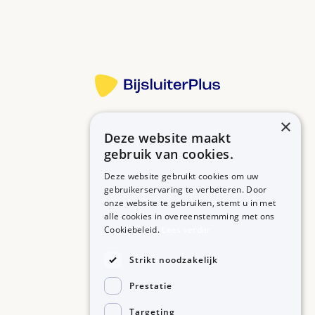
Meer informatie
×
Deze website maakt
Betrouwbare informatie over uw medicijn op een rij.
gebruik van cookies.
Deze website gebruikt cookies om uw
gebruikerservaring te verbeteren. Door
onze website te gebruiken, stemt u in met
MEDICIJNEN
ZORGPROFESSIONALS
alle cookies in overeenstemming met ons
Medicijnen A-Z
Aanmelden
Cookiebeleid.
Lees verder
Medicijn zoeken
Medicijn scannen
OVER BIJSLUITERPLUS
Strikt noodzakelijk
Over BijsluiterPlus
Bronnen
Prestatie
Veelgestelde vragen
Contact
Targeting