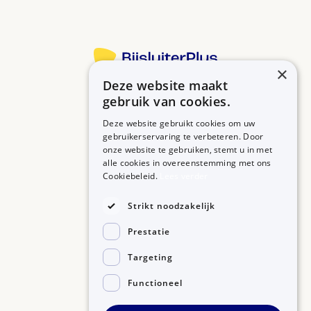
×
Deze website maakt
Betrouwbare informatie over uw medicijn op een rij.
gebruik van cookies.
Deze website gebruikt cookies om uw
gebruikerservaring te verbeteren. Door
onze website te gebruiken, stemt u in met
MEDICIJNEN
ZORGPROFESSIONALS
alle cookies in overeenstemming met ons
Medicijnen A-Z
Aanmelden
Cookiebeleid.
Lees verder
Medicijn zoeken
Medicijn scannen
OVER BIJSLUITERPLUS
Strikt noodzakelijk
Over BijsluiterPlus
Bronnen
Prestatie
Veelgestelde vragen
Contact
Targeting
Functioneel
©2026, Kennisbanken B.V.