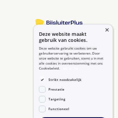
×
Deze website maakt
Betrouwbare informatie over uw medicijn op een rij.
gebruik van cookies.
Deze website gebruikt cookies om uw
gebruikerservaring te verbeteren. Door
onze website te gebruiken, stemt u in met
MEDICIJNEN
ZORGPROFESSIONALS
alle cookies in overeenstemming met ons
Medicijnen A-Z
Aanmelden
Cookiebeleid.
Lees verder
Medicijn zoeken
Medicijn scannen
OVER BIJSLUITERPLUS
Strikt noodzakelijk
Over BijsluiterPlus
Bronnen
Prestatie
Veelgestelde vragen
Contact
Targeting
Functioneel
©2026, Kennisbanken B.V.