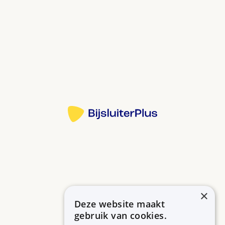
suiker in het bloed maakt ziek en is schadelijk voor
hart, bloedvaten, ogen, nieren en zenuwen.
Bij diabetes mellitus (suikerziekte) en ernstig
overgewicht.
Injecties: u gebruikt dit medicijn 1 keer per week.
Doe dat op een vaste dag en een vaste tijd. Dan
Bron:
vergeet u het minder snel. Spuit dit medicijn in uw
bovenbeen, buik of bovenarm.
Meer informatie
Tabletten: neem de tablet in met een slok water,
minimaal een half uur voor u gaat ontbijten. Op een
lege maag werkt dit medicijn het beste.
Door semaglutide te gebruiken heeft u minder
kans op schade door diabetes. Zoals wonden die
slecht genezen, zenuwpijn, nierproblemen, hart- en
×
vaatziekten en blind worden.
Deze website maakt
Betrouwbare informatie over uw medicijn op een rij.
U heeft kans op te weinig suiker in het bloed
gebruik van cookies.