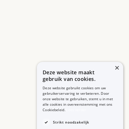
×
Deze website maakt
gebruik van cookies.
Deze website gebruikt cookies om uw
gebruikerservaring te verbeteren. Door
onze website te gebruiken, stemt u in met
alle cookies in overeenstemming met ons
ZORGPROFESSIONALS
OVER BIJSLUITERPLUS
Cookiebeleid.
Lees verder
Aanmelden
Over BijsluiterPlus
Bronnen
Strikt noodzakelijk
Veelgestelde vragen