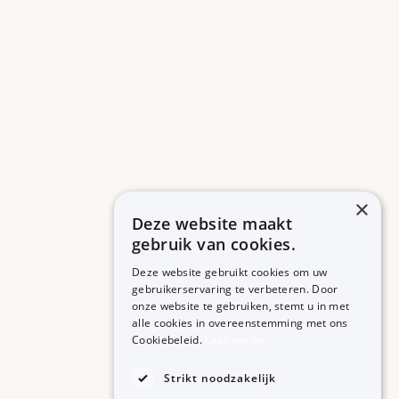
×
Deze website maakt
gebruik van cookies.
Deze website gebruikt cookies om uw
gebruikerservaring te verbeteren. Door
onze website te gebruiken, stemt u in met
alle cookies in overeenstemming met ons
ZORGPROFESSIONALS
OVER BIJSLUITERPLUS
Cookiebeleid.
Lees verder
Aanmelden
Over BijsluiterPlus
Bronnen
Strikt noodzakelijk
Veelgestelde vragen