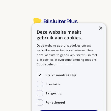
×
Deze website maakt
Betrouwbare informatie over uw medicijn op een rij.
gebruik van cookies.
Deze website gebruikt cookies om uw
gebruikerservaring te verbeteren. Door
onze website te gebruiken, stemt u in met
MEDICIJNEN
ZORGPROFESSIONALS
alle cookies in overeenstemming met ons
Medicijnen A-Z
Aanmelden
Cookiebeleid.
Lees verder
Medicijn zoeken
Medicijn scannen
OVER BIJSLUITERPLUS
Strikt noodzakelijk
Over BijsluiterPlus
Bronnen
Prestatie
Veelgestelde vragen
Contact
Targeting
Functioneel
©2026, Kennisbanken B.V.