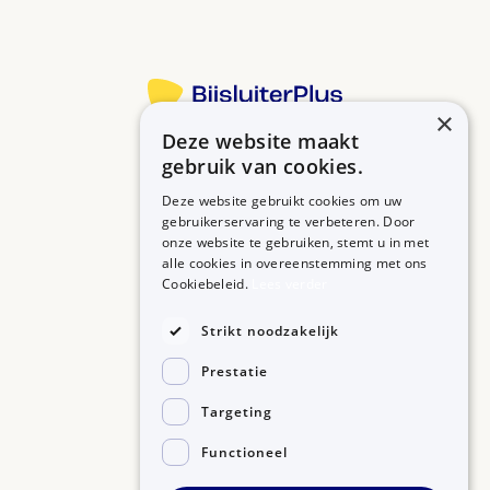
×
Deze website maakt
Betrouwbare informatie over uw medicijn op een rij.
gebruik van cookies.
Deze website gebruikt cookies om uw
gebruikerservaring te verbeteren. Door
onze website te gebruiken, stemt u in met
MEDICIJNEN
ZORGPROFESSIONALS
alle cookies in overeenstemming met ons
Medicijnen A-Z
Aanmelden
Cookiebeleid.
Lees verder
Medicijn zoeken
Medicijn scannen
OVER BIJSLUITERPLUS
Strikt noodzakelijk
Over BijsluiterPlus
Bronnen
Prestatie
Veelgestelde vragen
Contact
Targeting
Functioneel
©2026, Kennisbanken B.V.