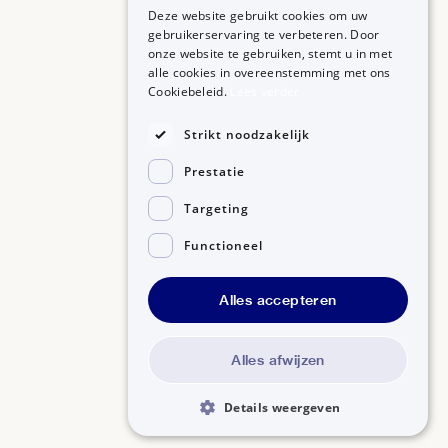
Deze website gebruikt cookies om uw
gebruikerservaring te verbeteren. Door
onze website te gebruiken, stemt u in met
alle cookies in overeenstemming met ons
ZORGPROFESSIONALS
OVER BIJSLUITERPLUS
Cookiebeleid.
Lees verder
Aanmelden
Over BijsluiterPlus
Bronnen
Strikt noodzakelijk
Veelgestelde vragen
Prestatie
Contact
Targeting
Functioneel
Alles accepteren
Disclaimer
Gedragscode GSR
Privacyverklaring
Alles afwijzen
Details weergeven