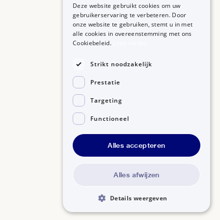
Deze website gebruikt cookies om uw
gebruikerservaring te verbeteren. Door
onze website te gebruiken, stemt u in met
alle cookies in overeenstemming met ons
ZORGPROFESSIONALS
OVER BIJSLUITERPLUS
Cookiebeleid.
Lees verder
Aanmelden
Over BijsluiterPlus
Bronnen
Strikt noodzakelijk
Veelgestelde vragen
Prestatie
Contact
Targeting
Functioneel
Alles accepteren
Disclaimer
Gedragscode GSR
Privacyverklaring
Alles afwijzen
Details weergeven