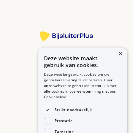
Meer informatie
×
Deze website maakt
Betrouwbare informatie over uw medicijn op een rij.
gebruik van cookies.
Deze website gebruikt cookies om uw
gebruikerservaring te verbeteren. Door
onze website te gebruiken, stemt u in met
MEDICIJNEN
ZORGPROFESSIONALS
alle cookies in overeenstemming met ons
Medicijnen A-Z
Aanmelden
Cookiebeleid.
Lees verder
Medicijn zoeken
Medicijn scannen
OVER BIJSLUITERPLUS
Strikt noodzakelijk
Over BijsluiterPlus
Bronnen
Prestatie
Veelgestelde vragen
Contact
Targeting