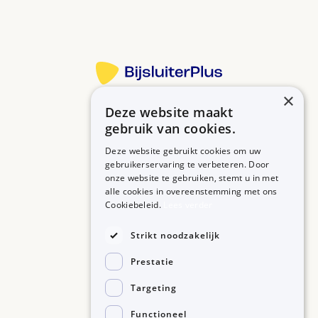
×
Deze website maakt
Betrouwbare informatie over uw medicijn op een rij.
gebruik van cookies.
Deze website gebruikt cookies om uw
gebruikerservaring te verbeteren. Door
onze website te gebruiken, stemt u in met
MEDICIJNEN
ZORGPROFESSIONALS
alle cookies in overeenstemming met ons
Medicijnen A-Z
Aanmelden
Cookiebeleid.
Lees verder
Medicijn zoeken
Medicijn scannen
OVER BIJSLUITERPLUS
Strikt noodzakelijk
Over BijsluiterPlus
Bronnen
Prestatie
Veelgestelde vragen
Contact
Targeting
Functioneel