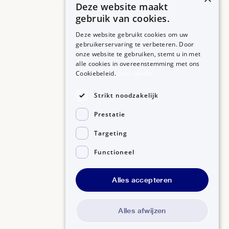
Deze website maakt
gebruik van cookies.
Deze website gebruikt cookies om uw
gebruikerservaring te verbeteren. Door
onze website te gebruiken, stemt u in met
alle cookies in overeenstemming met ons
ZORGPROFESSIONALS
OVER BIJSLUITERPLUS
Cookiebeleid.
Lees verder
Aanmelden
Over BijsluiterPlus
Bronnen
Strikt noodzakelijk
Veelgestelde vragen
Prestatie
Contact
Targeting
Functioneel
Alles accepteren
Disclaimer
Gedragscode GSR
Privacyverklaring
Alles afwijzen