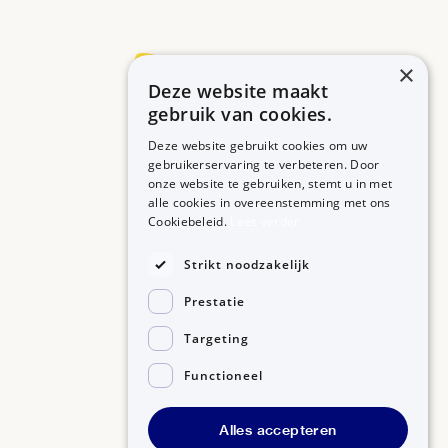
×
Deze website maakt
Betrouwbare informatie over uw medicijn op een rij.
gebruik van cookies.
Deze website gebruikt cookies om uw
gebruikerservaring te verbeteren. Door
onze website te gebruiken, stemt u in met
MEDICIJNEN
ZORGPROFESSIONALS
alle cookies in overeenstemming met ons
Medicijnen A-Z
Aanmelden
Cookiebeleid.
Lees verder
Medicijn zoeken
Medicijn scannen
OVER BIJSLUITERPLUS
Strikt noodzakelijk
Over BijsluiterPlus
Bronnen
Prestatie
Veelgestelde vragen
Contact
Targeting
Functioneel
©2026, Kennisbanken B.V.
Alles accepteren
Disclaimer
Gedragscode GSR
Privacyverklaring