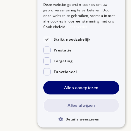
Deze website gebruikt cookies om uw
gebruikerservaring te verbeteren. Door
onze website te gebruiken, stemt u in met
alle cookies in overeenstemming met ons
ZORGPROFESSIONALS
OVER BIJSLUITERPLUS
Cookiebeleid.
Lees verder
Aanmelden
Over BijsluiterPlus
Bronnen
Strikt noodzakelijk
Veelgestelde vragen
Prestatie
Contact
Targeting
Functioneel
Alles accepteren
Disclaimer
Gedragscode GSR
Privacyverklaring
Alles afwijzen
Details weergeven