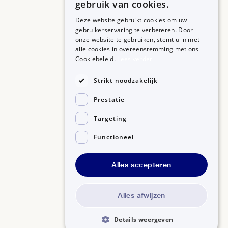
gebruik van cookies.
Deze website gebruikt cookies om uw
gebruikerservaring te verbeteren. Door
onze website te gebruiken, stemt u in met
alle cookies in overeenstemming met ons
ZORGPROFESSIONALS
OVER BIJSLUITERPLUS
Cookiebeleid.
Lees verder
Aanmelden
Over BijsluiterPlus
Bronnen
Strikt noodzakelijk
Veelgestelde vragen
Prestatie
Contact
Targeting
Functioneel
Alles accepteren
Disclaimer
Gedragscode GSR
Privacyverklaring
Alles afwijzen
Details weergeven