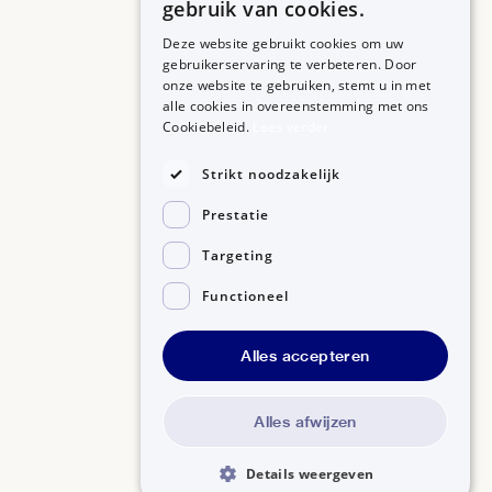
gebruik van cookies.
Deze website gebruikt cookies om uw
gebruikerservaring te verbeteren. Door
onze website te gebruiken, stemt u in met
alle cookies in overeenstemming met ons
ZORGPROFESSIONALS
OVER BIJSLUITERPLUS
Cookiebeleid.
Lees verder
Aanmelden
Over BijsluiterPlus
Bronnen
Strikt noodzakelijk
Veelgestelde vragen
Prestatie
Contact
Targeting
Functioneel
Alles accepteren
Disclaimer
Gedragscode GSR
Privacyverklaring
Alles afwijzen
Details weergeven