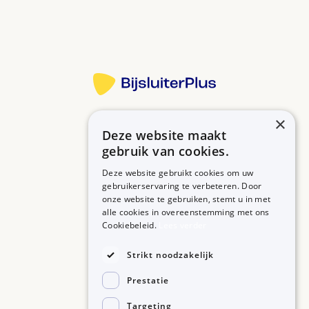
Meer informatie
×
Deze website maakt
Betrouwbare informatie over uw medicijn op een rij.
gebruik van cookies.
Deze website gebruikt cookies om uw
gebruikerservaring te verbeteren. Door
onze website te gebruiken, stemt u in met
MEDICIJNEN
ZORGPROFESSIONALS
alle cookies in overeenstemming met ons
Medicijnen A-Z
Aanmelden
Cookiebeleid.
Lees verder
Medicijn zoeken
Medicijn scannen
OVER BIJSLUITERPLUS
Strikt noodzakelijk
Over BijsluiterPlus
Bronnen
Prestatie
Veelgestelde vragen
Contact
Targeting