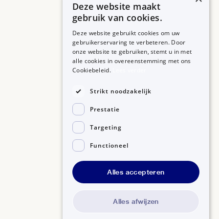
Deze website maakt
gebruik van cookies.
Deze website gebruikt cookies om uw
gebruikerservaring te verbeteren. Door
onze website te gebruiken, stemt u in met
alle cookies in overeenstemming met ons
ZORGPROFESSIONALS
OVER BIJSLUITERPLUS
Cookiebeleid.
Lees verder
Aanmelden
Over BijsluiterPlus
Bronnen
Strikt noodzakelijk
Veelgestelde vragen
Prestatie
Contact
Targeting
Functioneel
Alles accepteren
Disclaimer
Gedragscode GSR
Privacyverklaring
Alles afwijzen