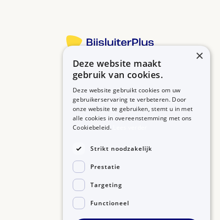
×
Deze website maakt
Betrouwbare informatie over uw medicijn op een rij.
gebruik van cookies.
Deze website gebruikt cookies om uw
gebruikerservaring te verbeteren. Door
onze website te gebruiken, stemt u in met
MEDICIJNEN
ZORGPROFESSIONALS
alle cookies in overeenstemming met ons
Medicijnen A-Z
Aanmelden
Cookiebeleid.
Lees verder
Medicijn zoeken
Medicijn scannen
OVER BIJSLUITERPLUS
Strikt noodzakelijk
Over BijsluiterPlus
Bronnen
Prestatie
Veelgestelde vragen
Contact
Targeting
Functioneel
©2026, Kennisbanken B.V.