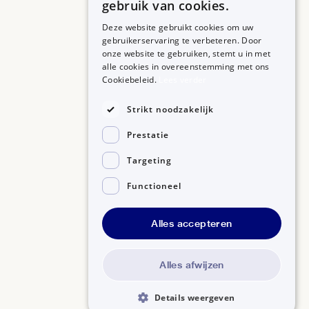
gebruik van cookies.
Deze website gebruikt cookies om uw
gebruikerservaring te verbeteren. Door
onze website te gebruiken, stemt u in met
alle cookies in overeenstemming met ons
ZORGPROFESSIONALS
OVER BIJSLUITERPLUS
Cookiebeleid.
Lees verder
Aanmelden
Over BijsluiterPlus
Bronnen
Strikt noodzakelijk
Veelgestelde vragen
Prestatie
Contact
Targeting
Functioneel
Alles accepteren
Disclaimer
Gedragscode GSR
Privacyverklaring
Alles afwijzen
Details weergeven