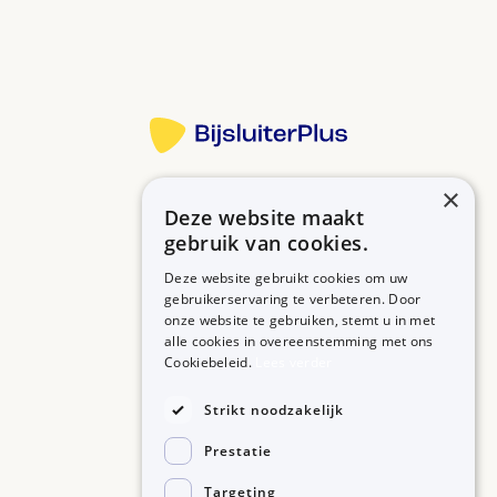
Meer informatie
×
Deze website maakt
Betrouwbare informatie over uw medicijn op een rij.
gebruik van cookies.
Deze website gebruikt cookies om uw
gebruikerservaring te verbeteren. Door
onze website te gebruiken, stemt u in met
MEDICIJNEN
ZORGPROFESSIONALS
alle cookies in overeenstemming met ons
Medicijnen A-Z
Aanmelden
Cookiebeleid.
Lees verder
Medicijn zoeken
Medicijn scannen
OVER BIJSLUITERPLUS
Strikt noodzakelijk
Over BijsluiterPlus
Bronnen
Prestatie
Veelgestelde vragen
Contact
Targeting