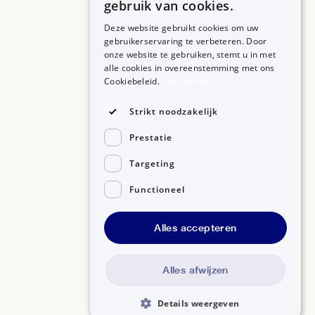
gebruik van cookies.
Deze website gebruikt cookies om uw
gebruikerservaring te verbeteren. Door
onze website te gebruiken, stemt u in met
alle cookies in overeenstemming met ons
ZORGPROFESSIONALS
OVER BIJSLUITERPLUS
Cookiebeleid.
Lees verder
Aanmelden
Over BijsluiterPlus
Bronnen
Strikt noodzakelijk
Veelgestelde vragen
Prestatie
Contact
Targeting
Functioneel
Alles accepteren
Disclaimer
Gedragscode GSR
Privacyverklaring
Alles afwijzen
Details weergeven