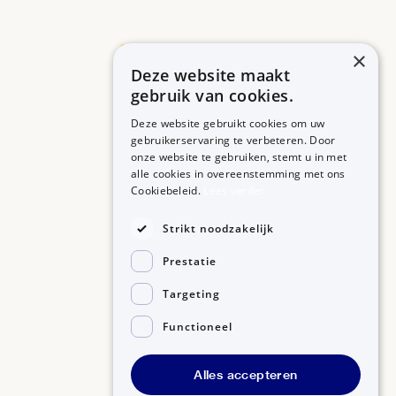
×
Deze website maakt
Betrouwbare informatie over uw medicijn op een rij.
gebruik van cookies.
Deze website gebruikt cookies om uw
gebruikerservaring te verbeteren. Door
onze website te gebruiken, stemt u in met
MEDICIJNEN
ZORGPROFESSIONALS
alle cookies in overeenstemming met ons
Medicijnen A-Z
Aanmelden
Cookiebeleid.
Lees verder
Medicijn zoeken
Medicijn scannen
OVER BIJSLUITERPLUS
Strikt noodzakelijk
Over BijsluiterPlus
Bronnen
Prestatie
Veelgestelde vragen
Contact
Targeting
Functioneel
©2026, Kennisbanken B.V.
Alles accepteren
Disclaimer
Gedragscode GSR
Privacyverklaring