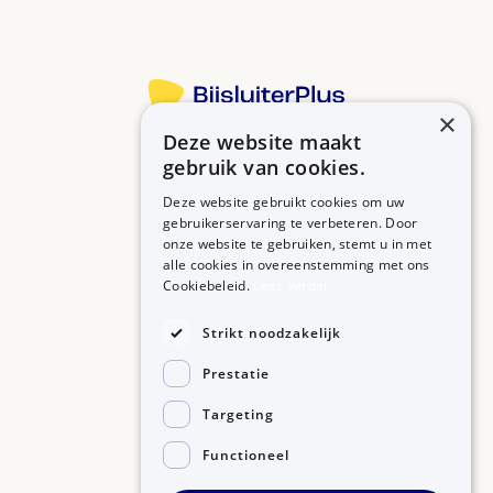
×
Deze website maakt
Betrouwbare informatie over uw medicijn op een rij.
gebruik van cookies.
Deze website gebruikt cookies om uw
gebruikerservaring te verbeteren. Door
onze website te gebruiken, stemt u in met
MEDICIJNEN
ZORGPROFESSIONALS
alle cookies in overeenstemming met ons
Medicijnen A-Z
Aanmelden
Cookiebeleid.
Lees verder
Medicijn zoeken
Medicijn scannen
OVER BIJSLUITERPLUS
Strikt noodzakelijk
Over BijsluiterPlus
Bronnen
Prestatie
Veelgestelde vragen
Contact
Targeting
Functioneel
©2026, Kennisbanken B.V.