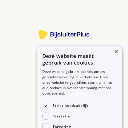
Meer informatie
×
Deze website maakt
Betrouwbare informatie over uw medicijn op een rij.
gebruik van cookies.
Deze website gebruikt cookies om uw
gebruikerservaring te verbeteren. Door
onze website te gebruiken, stemt u in met
MEDICIJNEN
ZORGPROFESSIONALS
alle cookies in overeenstemming met ons
Medicijnen A-Z
Aanmelden
Cookiebeleid.
Lees verder
Medicijn zoeken
Medicijn scannen
OVER BIJSLUITERPLUS
Strikt noodzakelijk
Over BijsluiterPlus
Bronnen
Prestatie
Veelgestelde vragen
Contact
Targeting