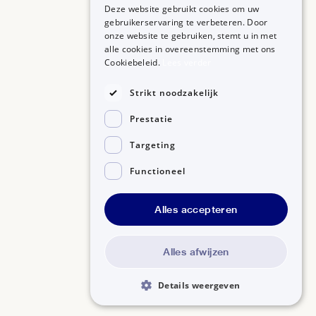
behandeling mag u niet zwanger worden. Ook mag
Deze website gebruikt cookies om uw
gebruikerservaring te verbeteren. Door
u 6 maanden geen borstvoeding geven nadat u dit
onze website te gebruiken, stemt u in met
MEDICIJNEN
ZORGPROFESSIONALS
medicijn heeft gebruikt.
alle cookies in overeenstemming met ons
Medicijnen A-Z
Aanmelden
Cookiebeleid.
Lees verder
Medicijn zoeken
Medicijn scannen
Alle informatie over Truxima Infvlst Concentraat
OVER BIJSLUITERPLUS
Strikt noodzakelijk
10mg/ml Flacon 10ml op een rij
Over BijsluiterPlus
Bronnen
Prestatie
Veelgestelde vragen
Contact
Targeting
Functioneel
©2026, Kennisbanken B.V.
Alles accepteren
Disclaimer
Gedragscode GSR
Privacyverklaring
Alles afwijzen
Details weergeven
Pagina
QR-code
Kopieer
delen
URL