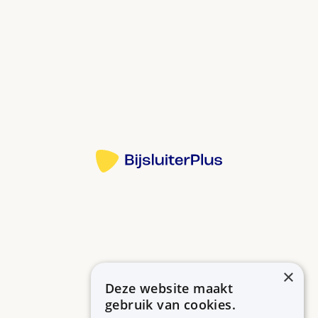
de lichaamsafweer.
Bij bloedkanker (leukemie) en lymfeklierkanker
(non-Hodgkin-lymfoom). Ook bij reumatoïde
artritis (reuma) en andere afweerziektes.
U krijgt het infuus of de injectie in het ziekenhuis.
Binnen 2 uur na het infuus of de injectie kunt u last
Bron:
krijgen van koorts, rillingen of stijfheid.
Andere bijwerkingen: longontsteking,
Meer informatie
benauwdheid, misselijkheid, diarree en
maagklachten. Ook meer kans op infecties en
bloedingen.
Verder: kaalheid, vergevoeligheid, huiduitslag,
zwellingen, hartproblemen.
Vraag advies wat u tegen de bijwerkingen kunt
×
doen.
Deze website maakt
Betrouwbare informatie over uw medicijn op een rij.
Tijdens en gedurende 12 maanden na de
gebruik van cookies.