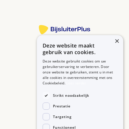
×
Deze website maakt
Betrouwbare informatie over uw medicijn op een rij.
gebruik van cookies.
Deze website gebruikt cookies om uw
gebruikerservaring te verbeteren. Door
onze website te gebruiken, stemt u in met
MEDICIJNEN
ZORGPROFESSIONALS
alle cookies in overeenstemming met ons
Medicijnen A-Z
Aanmelden
Cookiebeleid.
Lees verder
Medicijn zoeken
Medicijn scannen
OVER BIJSLUITERPLUS
Strikt noodzakelijk
Over BijsluiterPlus
Bronnen
Prestatie
Veelgestelde vragen
Contact
Targeting
Functioneel