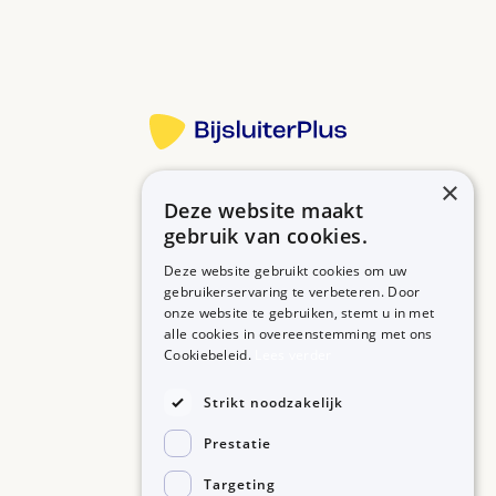
Meer informatie
×
Deze website maakt
Betrouwbare informatie over uw medicijn op een rij.
gebruik van cookies.
Deze website gebruikt cookies om uw
gebruikerservaring te verbeteren. Door
onze website te gebruiken, stemt u in met
MEDICIJNEN
ZORGPROFESSIONALS
alle cookies in overeenstemming met ons
Medicijnen A-Z
Aanmelden
Cookiebeleid.
Lees verder
Medicijn zoeken
Medicijn scannen
OVER BIJSLUITERPLUS
Strikt noodzakelijk
Over BijsluiterPlus
Bronnen
Prestatie
Veelgestelde vragen
Contact
Targeting