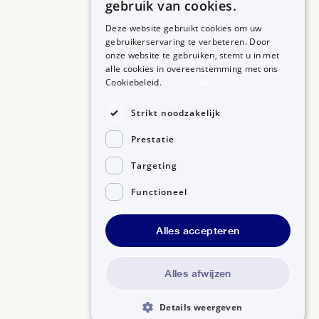
gebruik van cookies.
Deze website gebruikt cookies om uw
gebruikerservaring te verbeteren. Door
onze website te gebruiken, stemt u in met
alle cookies in overeenstemming met ons
ZORGPROFESSIONALS
OVER BIJSLUITERPLUS
Cookiebeleid.
Lees verder
Aanmelden
Over BijsluiterPlus
Bronnen
Strikt noodzakelijk
Veelgestelde vragen
Prestatie
Contact
Targeting
Functioneel
Alles accepteren
Disclaimer
Gedragscode GSR
Privacyverklaring
Alles afwijzen
Details weergeven