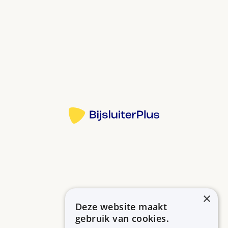
(oestrogeen). Het is belangrijk voor de
vruchtbaarheid.
Bij overgangsklachten en als hormoonbehandeling
bij genderdysforie.
Bij overgangsklachten heeft u na 1 tot 2 weken
minder klachten.
Bron:
Bij genderdysforie merkt u de eerste effecten na
een paar maanden.
Meer informatie
Pleister, spray en gel: uw huid moet schoon en
droog zijn voordat u het gebruikt. Gebruik de
pleister, spray of gel NIET op uw borsten. Gebruik
de pleister NIET op een plek die in direct zonlicht
komt.
In het begin kunt u last krijgen van misselijk voelen,
×
hoofdpijn, pijnlijke borsten en
Deze website maakt
Betrouwbare informatie over uw medicijn op een rij.
doorbraakbloedingen. Blijft u last houden?
gebruik van cookies.