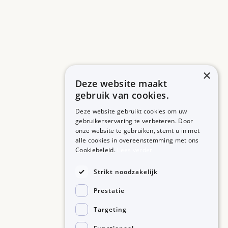
×
Deze website maakt
gebruik van cookies.
Deze website gebruikt cookies om uw
gebruikerservaring te verbeteren. Door
onze website te gebruiken, stemt u in met
alle cookies in overeenstemming met ons
ZORGPROFESSIONALS
OVER BIJSLUITERPLUS
Cookiebeleid.
Lees verder
Aanmelden
Over BijsluiterPlus
Bronnen
Strikt noodzakelijk
Veelgestelde vragen
Prestatie
Contact
Targeting