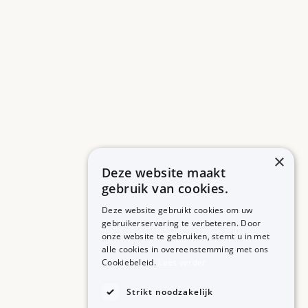
×
Deze website maakt
gebruik van cookies.
Deze website gebruikt cookies om uw
gebruikerservaring te verbeteren. Door
onze website te gebruiken, stemt u in met
alle cookies in overeenstemming met ons
ZORGPROFESSIONALS
OVER BIJSLUITERPLUS
Cookiebeleid.
Lees verder
Aanmelden
Over BijsluiterPlus
Bronnen
Strikt noodzakelijk
Veelgestelde vragen