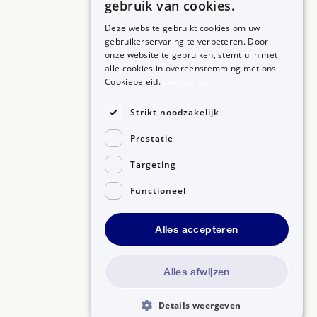
gebruik van cookies.
Deze website gebruikt cookies om uw
gebruikerservaring te verbeteren. Door
onze website te gebruiken, stemt u in met
alle cookies in overeenstemming met ons
ZORGPROFESSIONALS
OVER BIJSLUITERPLUS
Cookiebeleid.
Lees verder
Aanmelden
Over BijsluiterPlus
Bronnen
Strikt noodzakelijk
Veelgestelde vragen
Prestatie
Contact
Targeting
Functioneel
Alles accepteren
Disclaimer
Gedragscode GSR
Privacyverklaring
Alles afwijzen
Details weergeven