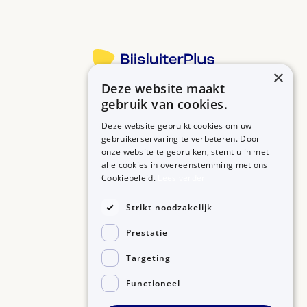
×
Deze website maakt
Betrouwbare informatie over uw medicijn op een rij.
gebruik van cookies.
Deze website gebruikt cookies om uw
gebruikerservaring te verbeteren. Door
onze website te gebruiken, stemt u in met
MEDICIJNEN
ZORGPROFESSIONALS
alle cookies in overeenstemming met ons
Medicijnen A-Z
Aanmelden
Cookiebeleid.
Lees verder
Medicijn zoeken
Medicijn scannen
OVER BIJSLUITERPLUS
Strikt noodzakelijk
Over BijsluiterPlus
Bronnen
Prestatie
Veelgestelde vragen
Contact
Targeting
Functioneel
©2026, Kennisbanken B.V.