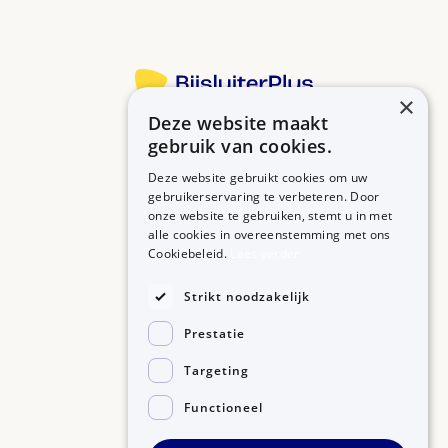
×
Deze website maakt
Betrouwbare informatie over uw medicijn op een rij.
gebruik van cookies.
Deze website gebruikt cookies om uw
gebruikerservaring te verbeteren. Door
onze website te gebruiken, stemt u in met
MEDICIJNEN
ZORGPROFESSIONALS
alle cookies in overeenstemming met ons
Medicijnen A-Z
Aanmelden
Cookiebeleid.
Lees verder
Medicijn zoeken
Medicijn scannen
OVER BIJSLUITERPLUS
Strikt noodzakelijk
Over BijsluiterPlus
Bronnen
Prestatie
Veelgestelde vragen
Contact
Targeting
Functioneel
©2026, Kennisbanken B.V.