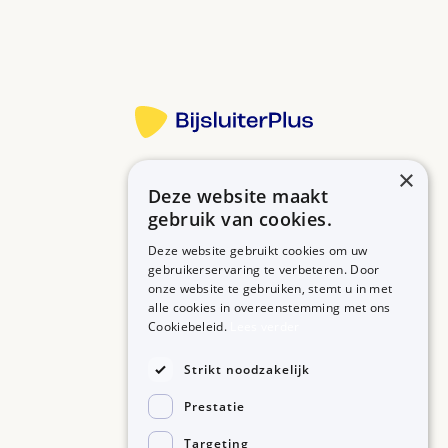
Meer informatie
×
Deze website maakt
Betrouwbare informatie over uw medicijn op een rij.
gebruik van cookies.
Deze website gebruikt cookies om uw
gebruikerservaring te verbeteren. Door
onze website te gebruiken, stemt u in met
MEDICIJNEN
ZORGPROFESSIONALS
alle cookies in overeenstemming met ons
Medicijnen A-Z
Aanmelden
Cookiebeleid.
Lees verder
Medicijn zoeken
Medicijn scannen
OVER BIJSLUITERPLUS
Strikt noodzakelijk
Over BijsluiterPlus
Bronnen
Prestatie
Veelgestelde vragen
Contact
Targeting