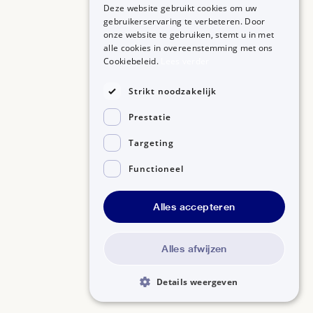
Deze website gebruikt cookies om uw
gebruikerservaring te verbeteren. Door
onze website te gebruiken, stemt u in met
alle cookies in overeenstemming met ons
ZORGPROFESSIONALS
OVER BIJSLUITERPLUS
Cookiebeleid.
Lees verder
Aanmelden
Over BijsluiterPlus
Bronnen
Strikt noodzakelijk
Veelgestelde vragen
Prestatie
Contact
Targeting
Functioneel
Alles accepteren
Disclaimer
Gedragscode GSR
Privacyverklaring
Alles afwijzen
Details weergeven