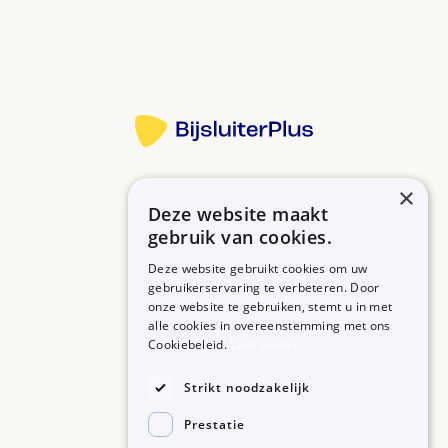
Meer informatie
×
Deze website maakt
Betrouwbare informatie over uw medicijn op een rij.
gebruik van cookies.
Deze website gebruikt cookies om uw
gebruikerservaring te verbeteren. Door
onze website te gebruiken, stemt u in met
MEDICIJNEN
ZORGPROFESSIONALS
alle cookies in overeenstemming met ons
Medicijnen A-Z
Aanmelden
Cookiebeleid.
Lees verder
Medicijn zoeken
Medicijn scannen
OVER BIJSLUITERPLUS
Strikt noodzakelijk
Over BijsluiterPlus
Bronnen
Prestatie
Veelgestelde vragen