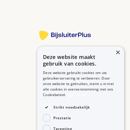
Meer informatie
×
Deze website maakt
Betrouwbare informatie over uw medicijn op een rij.
gebruik van cookies.
Deze website gebruikt cookies om uw
gebruikerservaring te verbeteren. Door
onze website te gebruiken, stemt u in met
MEDICIJNEN
ZORGPROFESSIONALS
alle cookies in overeenstemming met ons
Medicijnen A-Z
Aanmelden
Cookiebeleid.
Lees verder
Medicijn zoeken
Medicijn scannen
OVER BIJSLUITERPLUS
Strikt noodzakelijk
Over BijsluiterPlus
Bronnen
Prestatie
Veelgestelde vragen
Contact
Targeting